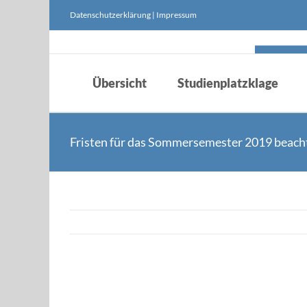
Skip
Datenschutzerklärung
|
Impressum
to
content
Übersicht
Studienplatzklage
Fristen für das Sommersemester 2019 beach
Zeige
grösseres