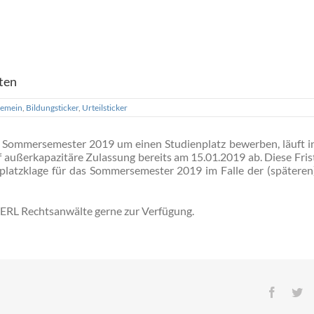
ten
gemein
,
Bildungsticker
,
Urteilsticker
as Sommersemester 2019 um einen Studienplatz bewerben, läuft i
f außerkapazitäre Zulassung bereits am 15.01.2019 ab. Diese Fris
nplatzklage für das Sommersemester 2019 im Falle der (späteren
RL Rechtsanwälte gerne zur Verfügung.
Facebo
Tw