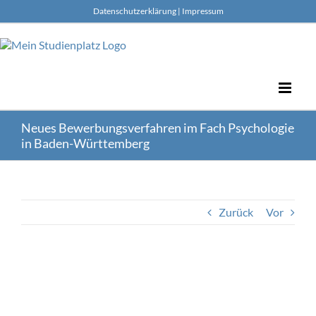
Skip
Datenschutzerklärung
|
Impressum
to
content
Neues Bewerbungsverfahren im Fach Psychologie
in Baden-Württemberg
Zurück
Vor
Zeige
grösseres
Bild