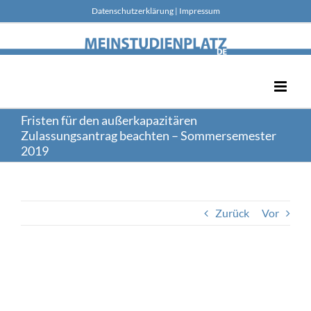
Skip
Datenschutzerklärung
|
Impressum
to
content
Fristen für den außerkapazitären
Zulassungsantrag beachten – Sommersemester
2019
Zurück
Vor
Zeige
grösseres
Bild