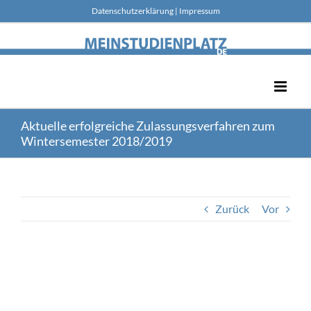
Skip
Datenschutzerklärung
|
Impressum
to
content
Aktuelle erfolgreiche Zulassungsverfahren zum
Wintersemester 2018/2019
Zurück
Vor
Zeige
grösseres
Bild