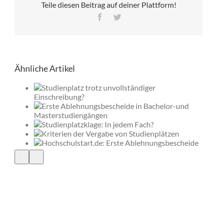
Teile diesen Beitrag auf deiner Plattform!
Facebook
Twitter
Ähnliche Artikel
er
elor-
 jedem
on